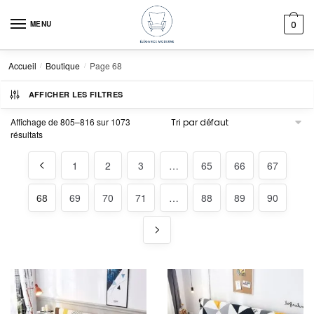
Skip to navigation
Skip to content
MENU
0
Accueil
Boutique
Page 68
/
/
AFFICHER LES FILTRES
Affichage de 805–816 sur 1073
résultats
1
2
3
…
65
66
67
68
69
70
71
…
88
89
90