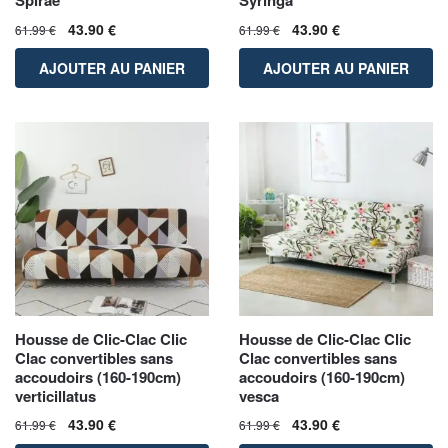
Spirae
Syringa
43.90
€
43.90
€
61.99
€
61.99
€
AJOUTER AU PANIER
AJOUTER AU PANIER
Housse de Clic-Clac Clic
Housse de Clic-Clac Clic
Clac convertibles sans
Clac convertibles sans
accoudoirs (160-190cm)
accoudoirs (160-190cm)
verticillatus
vesca
43.90
€
43.90
€
61.99
€
61.99
€