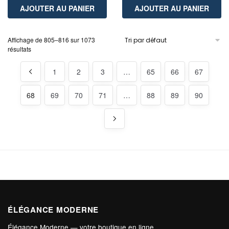
AJOUTER AU PANIER
AJOUTER AU PANIER
Affichage de 805–816 sur 1073
résultats
1
2
3
…
65
66
67
68
69
70
71
…
88
89
90
ÉLÉGANCE MODERNE
Élégance Moderne — votre boutique en ligne.