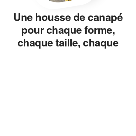
Une housse de canapé
pour chaque forme,
chaque taille, chaque
style.
Housse de canapé, housse de chaise, housse de clic-clac,
housse de fauteuil — on ne vend pas un seul modèle décliné en
dix couleurs. On mesure, on ajuste, on propose la bonne
housse pour le bon meuble, sans jamais avoir à changer de
canapé.
Le Bon Ajustement, Pas
l'Approximatif