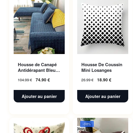
Housse de Canapé
Housse De Coussin
Antidérapant Bleu
Mini Losanges
Nuit 110x160cm 1pc
74.90
€
18.90
€
104.99
€
26.99
€
Ajouter au panier
Ajouter au panier
-38%