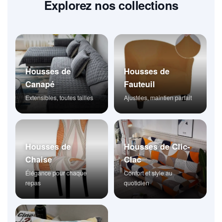
Explorez nos collections
Housses de
Housses de
Canapé
Fauteuil
Extensibles, toutes tailles
Ajustées, maintien parfait
Housses de
Housses de Clic-
Chaise
Clac
Élégance pour chaque
Confort et style au
repas
quotidien