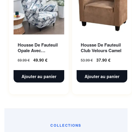
Housse De Fauteuil
Housse De Fauteuil
Opale Avec
Club Velours Camel
Accoudoir |
49.90
€
37.90
€
69.99
€
53.99
€
Extensible |
Universelle
Ajouter au panier
Ajouter au panier
COLLECTIONS