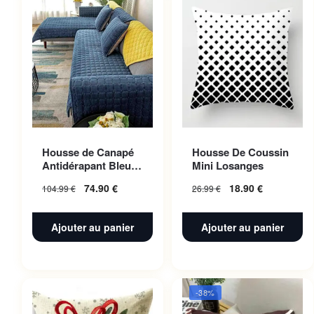
Housse de Canapé
Housse De Coussin
Antidérapant Bleu
Mini Losanges
Nuit 110x160cm 1pc
74.90
€
18.90
€
104.99
€
26.99
€
Ajouter au panier
Ajouter au panier
-38%