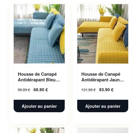
Housse de Canapé
Housse de Canapé
Antidérapant Bleu
Antidérapant Jaune
ciel 70x180cm 1pc
110x240cm 1pc
68.90
€
93.90
€
96.99
€
131.99
€
Ajouter au panier
Ajouter au panier