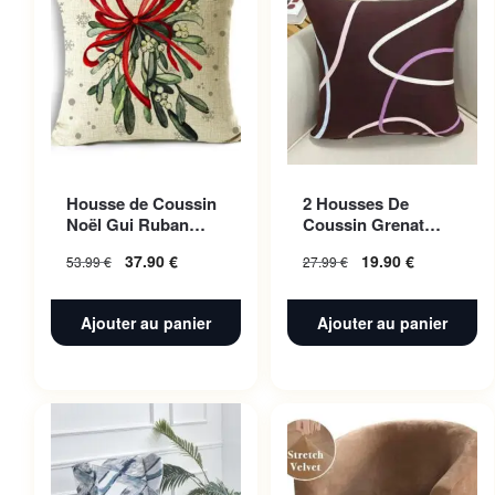
Housse de Coussin
2 Housses De
Noël Gui Ruban
Coussin Grenat
Rouge 50x50cm
Fusion Pour Canape
37.90
€
19.90
€
53.99
€
27.99
€
45 X 45 Cm
Ajouter au panier
Ajouter au panier