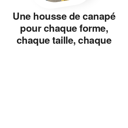
Une housse de canapé
pour chaque forme,
chaque taille, chaque
style.
Housse de canapé, housse de chaise, housse de clic-clac,
housse de fauteuil — on ne vend pas un seul modèle décliné en
dix couleurs. On mesure, on ajuste, on propose la bonne
housse pour le bon meuble, sans jamais avoir à changer de
canapé.
Le Bon Ajustement, Pas
l'Approximatif