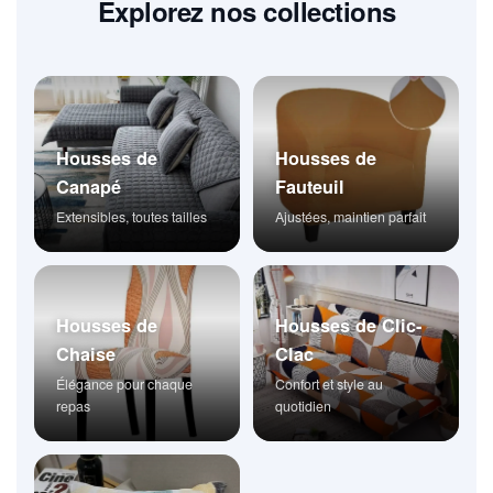
Explorez nos collections
Housses de
Housses de
Canapé
Fauteuil
Extensibles, toutes tailles
Ajustées, maintien parfait
Housses de
Housses de Clic-
Chaise
Clac
Élégance pour chaque
Confort et style au
repas
quotidien