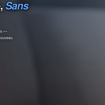
é,
Sans
ées —
 nouveau