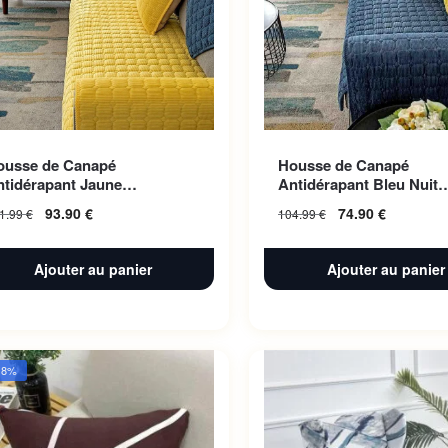
ousse de Canapé
Housse de Canapé
ntidérapant Jaune
Antidérapant Bleu Nuit
10x240cm 1pc
110x160cm 1pc
93.90
€
74.90
€
1.99
€
104.99
€
Ajouter au panier
Ajouter au panier
38%