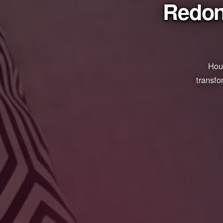
Redon
Hous
transfo