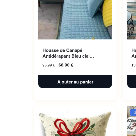
Housse de Canapé
H
Antidérapant Bleu ciel
A
70x180cm 1pc
1
68.90
€
96.99
€
13
Ajouter au panier
-