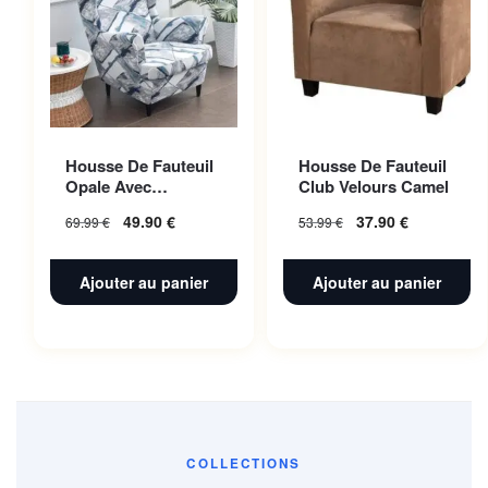
Housse De Fauteuil
Housse De Fauteuil
Opale Avec
Club Velours Camel
Accoudoir |
49.90
€
37.90
€
69.99
€
53.99
€
Extensible |
Universelle
Ajouter au panier
Ajouter au panier
COLLECTIONS