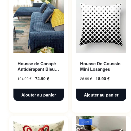
Housse de Canapé
Housse De Coussin
Antidérapant Bleu
Mini Losanges
Nuit 110x160cm 1pc
74.90
€
18.90
€
104.99
€
26.99
€
Ajouter au panier
Ajouter au panier
-38%