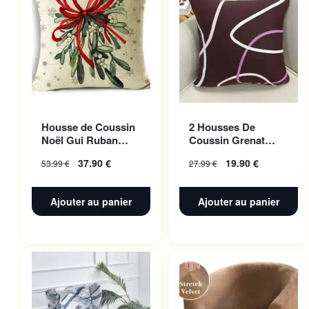
Housse de Coussin
2 Housses De
Noël Gui Ruban
Coussin Grenat
Rouge 50x50cm
Fusion Pour Canape
37.90
€
19.90
€
53.99
€
27.99
€
45 X 45 Cm
Ajouter au panier
Ajouter au panier