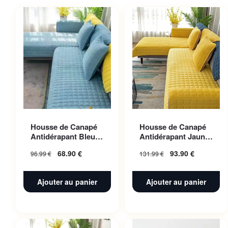
Housse de Canapé
Housse de Canapé
Antidérapant Bleu
Antidérapant Jaune
ciel 70x180cm 1pc
110x240cm 1pc
68.90
€
93.90
€
96.99
€
131.99
€
Ajouter au panier
Ajouter au panier