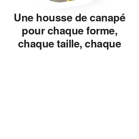
Une housse de canapé
pour chaque forme,
chaque taille, chaque
style.
Housse de canapé, housse de chaise, housse de clic-clac,
housse de fauteuil — on ne vend pas un seul modèle décliné en
dix couleurs. On mesure, on ajuste, on propose la bonne
housse pour le bon meuble, sans jamais avoir à changer de
canapé.
Le Bon Ajustement, Pas
l'Approximatif