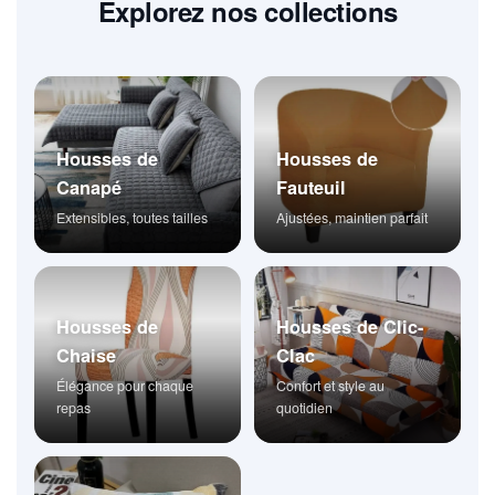
Explorez nos collections
Housses de
Housses de
Canapé
Fauteuil
Extensibles, toutes tailles
Ajustées, maintien parfait
Housses de
Housses de Clic-
Chaise
Clac
Élégance pour chaque
Confort et style au
repas
quotidien