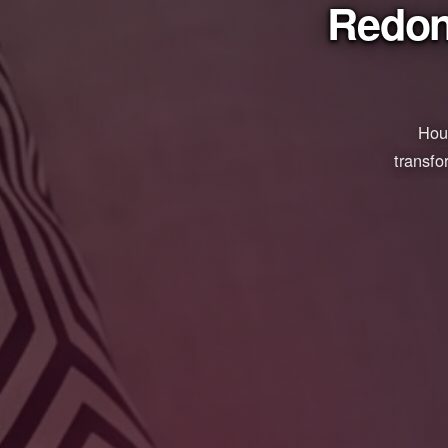
Redon
Hous
transfo