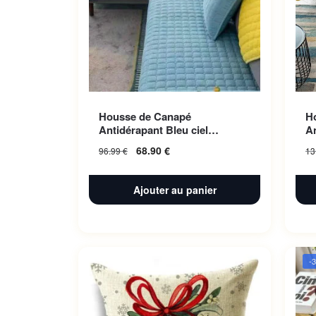
Housse de Canapé
H
Antidérapant Bleu ciel
A
70x180cm 1pc
1
68.90
€
96.99
€
13
Ajouter au panier
-