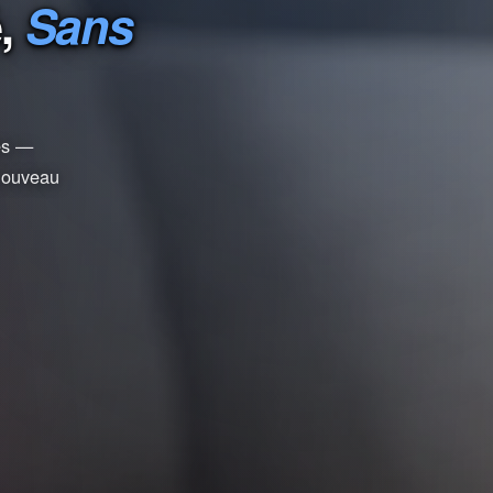
é,
Sans
ées —
 nouveau