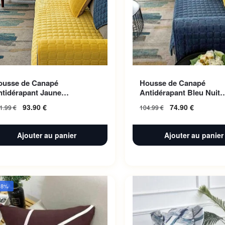
ousse de Canapé
Housse de Canapé
ntidérapant Jaune
Antidérapant Bleu Nuit
10x240cm 1pc
110x160cm 1pc
93.90
€
74.90
€
1.99
€
104.99
€
Ajouter au panier
Ajouter au panier
38%