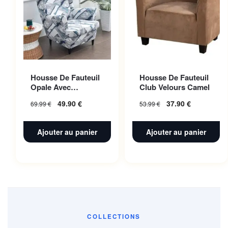
Housse De Fauteuil
Housse De Fauteuil
Opale Avec
Club Velours Camel
Accoudoir |
49.90
€
37.90
€
69.99
€
53.99
€
Extensible |
Universelle
Ajouter au panier
Ajouter au panier
COLLECTIONS