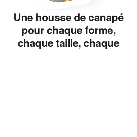
Une housse de canapé
pour chaque forme,
chaque taille, chaque
style.
Housse de canapé, housse de chaise, housse de clic-clac,
housse de fauteuil — on ne vend pas un seul modèle décliné en
dix couleurs. On mesure, on ajuste, on propose la bonne
housse pour le bon meuble, sans jamais avoir à changer de
canapé.
Le Bon Ajustement, Pas
l'Approximatif