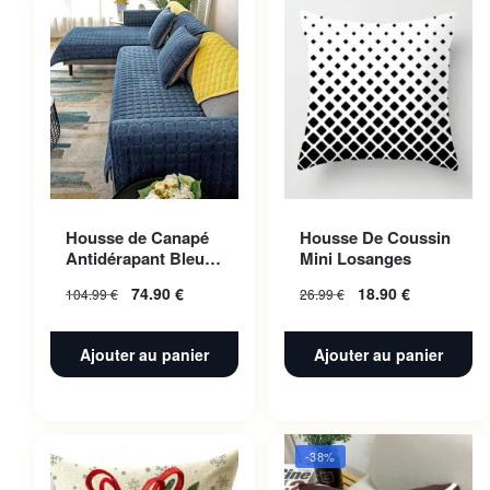
Housse de Canapé
Housse De Coussin
Antidérapant Bleu
Mini Losanges
Nuit 110x160cm 1pc
74.90
€
18.90
€
104.99
€
26.99
€
Ajouter au panier
Ajouter au panier
-38%