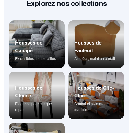
Explorez nos collections
Housses de
Housses de
Canapé
Fauteuil
Extensibles, toutes tailles
Ajustées, maintien parfait
Housses de
Housses de Clic-
Chaise
Clac
Élégance pour chaque
Confort et style au
repas
quotidien