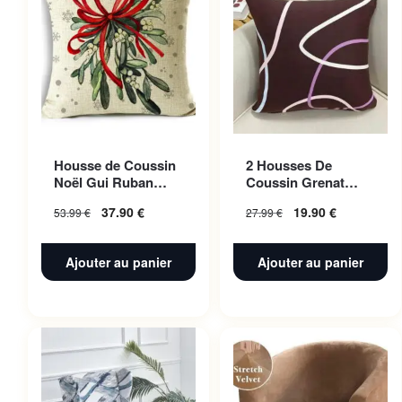
Housse de Coussin
2 Housses De
Noël Gui Ruban
Coussin Grenat
Rouge 50x50cm
Fusion Pour Canape
37.90
€
19.90
€
53.99
€
27.99
€
45 X 45 Cm
Ajouter au panier
Ajouter au panier