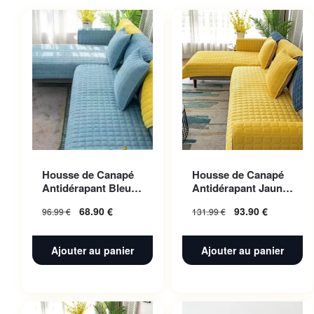
Housse de Canapé
Housse de Canapé
Antidérapant Bleu
Antidérapant Jaune
ciel 70x180cm 1pc
110x240cm 1pc
68.90
€
93.90
€
96.99
€
131.99
€
Ajouter au panier
Ajouter au panier