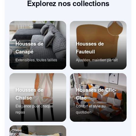
Explorez nos collections
Housses de
Housses de
Canapé
Fauteuil
Extensibles, toutes tailles
Ajustées, maintien parfait
Housses de
Housses de Clic-
Chaise
Clac
Élégance pour chaque
Confort et style au
repas
quotidien