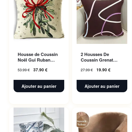
Housse de Coussin
2 Housses De
Noël Gui Ruban
Coussin Grenat
Rouge 50x50cm
Fusion Pour Canape
37.90
€
19.90
€
53.99
€
27.99
€
45 X 45 Cm
Ajouter au panier
Ajouter au panier