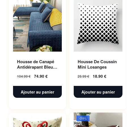
Housse de Canapé
Housse De Coussin
Antidérapant Bleu
Mini Losanges
Nuit 110x160cm 1pc
74.90
€
18.90
€
104.99
€
26.99
€
Ajouter au panier
Ajouter au panier
-38%