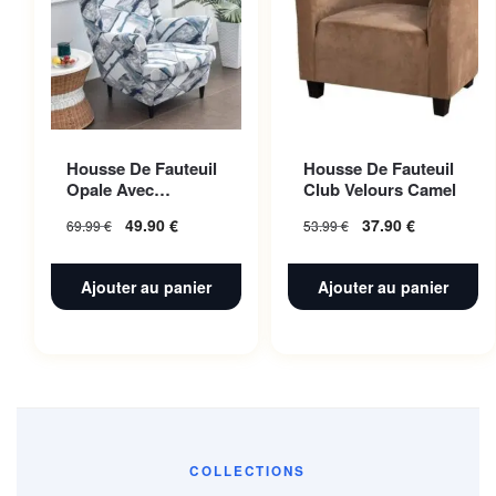
Housse De Fauteuil
Housse De Fauteuil
Opale Avec
Club Velours Camel
Accoudoir |
49.90
€
37.90
€
69.99
€
53.99
€
Extensible |
Universelle
Ajouter au panier
Ajouter au panier
COLLECTIONS