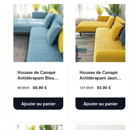
Housse de Canapé
Housse de Canapé
Antidérapant Bleu
Antidérapant Jaune
ciel 70x180cm 1pc
110x240cm 1pc
68.90
€
93.90
€
96.99
€
131.99
€
Ajouter au panier
Ajouter au panier