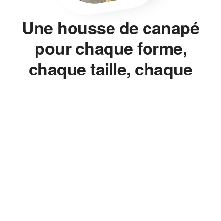
Une housse de canapé
pour chaque forme,
chaque taille, chaque
style.
Housse de canapé, housse de chaise, housse de clic-clac,
housse de fauteuil — on ne vend pas un seul modèle décliné en
dix couleurs. On mesure, on ajuste, on propose la bonne
housse pour le bon meuble, sans jamais avoir à changer de
canapé.
Le Bon Ajustement, Pas
l'Approximatif