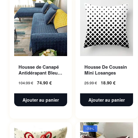
Housse de Canapé
Housse De Coussin
Antidérapant Bleu
Mini Losanges
Nuit 110x160cm 1pc
74.90
€
18.90
€
104.99
€
26.99
€
Ajouter au panier
Ajouter au panier
-38%