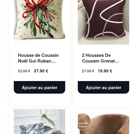
Housse de Coussin
2 Housses De
Noël Gui Ruban
Coussin Grenat
Rouge 50x50cm
Fusion Pour Canape
37.90
€
19.90
€
53.99
€
27.99
€
45 X 45 Cm
Ajouter au panier
Ajouter au panier