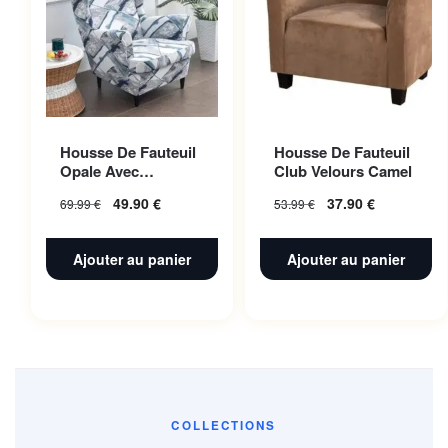
Housse De Fauteuil
Housse De Fauteuil
Opale Avec
Club Velours Camel
Accoudoir |
49.90
€
37.90
€
69.99
€
53.99
€
Extensible |
Universelle
Ajouter au panier
Ajouter au panier
COLLECTIONS