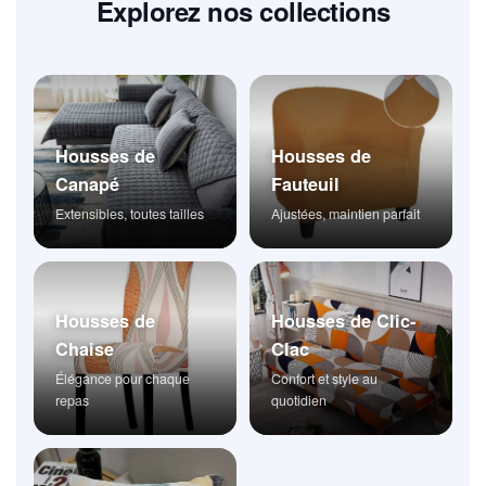
Explorez nos collections
Housses de
Housses de
Canapé
Fauteuil
Extensibles, toutes tailles
Ajustées, maintien parfait
Housses de
Housses de Clic-
Chaise
Clac
Élégance pour chaque
Confort et style au
repas
quotidien