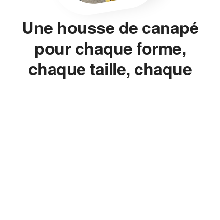
Une housse de canapé
pour chaque forme,
chaque taille, chaque
style.
Housse de canapé, housse de chaise, housse de clic-clac,
housse de fauteuil — on ne vend pas un seul modèle décliné en
dix couleurs. On mesure, on ajuste, on propose la bonne
housse pour le bon meuble, sans jamais avoir à changer de
canapé.
Le Bon Ajustement, Pas
l'Approximatif