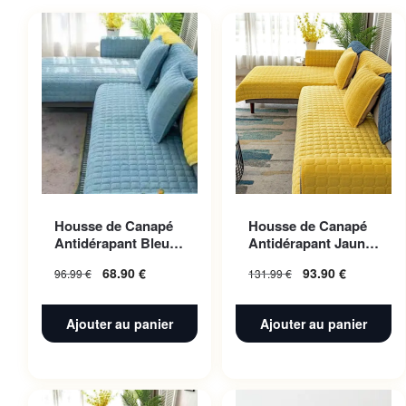
Housse de Canapé
Housse de Canapé
Antidérapant Bleu
Antidérapant Jaune
ciel 70x180cm 1pc
110x240cm 1pc
68.90
€
93.90
€
96.99
€
131.99
€
Ajouter au panier
Ajouter au panier