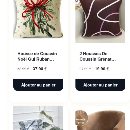
Housse de Coussin
2 Housses De
Noël Gui Ruban
Coussin Grenat
Rouge 50x50cm
Fusion Pour Canape
37.90
€
19.90
€
53.99
€
27.99
€
45 X 45 Cm
Ajouter au panier
Ajouter au panier