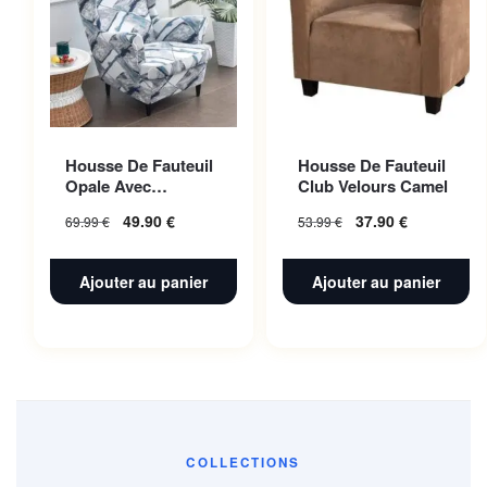
Housse De Fauteuil
Housse De Fauteuil
Opale Avec
Club Velours Camel
Accoudoir |
49.90
€
37.90
€
69.99
€
53.99
€
Extensible |
Universelle
Ajouter au panier
Ajouter au panier
COLLECTIONS