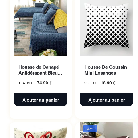
Housse de Canapé
Housse De Coussin
Antidérapant Bleu
Mini Losanges
Nuit 110x160cm 1pc
74.90
€
18.90
€
104.99
€
26.99
€
Ajouter au panier
Ajouter au panier
-38%