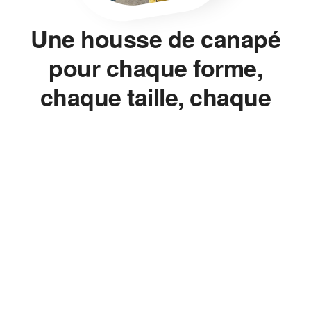
Une housse de canapé
pour chaque forme,
chaque taille, chaque
style.
Housse de canapé, housse de chaise, housse de clic-clac,
housse de fauteuil — on ne vend pas un seul modèle décliné en
dix couleurs. On mesure, on ajuste, on propose la bonne
housse pour le bon meuble, sans jamais avoir à changer de
canapé.
Le Bon Ajustement, Pas
l'Approximatif