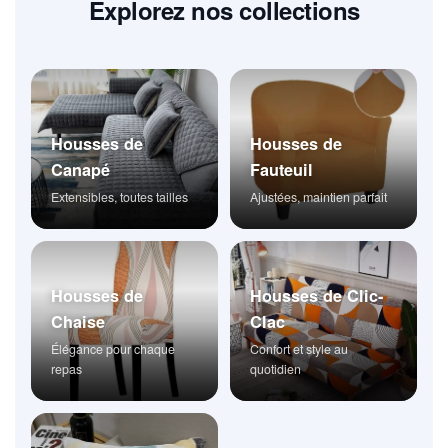
Explorez nos collections
Housses de
Housses de
Canapé
Fauteuil
Extensibles, toutes tailles
Ajustées, maintien parfait
Housses de
Housses de Clic-
Chaise
Clac
Élégance pour chaque
Confort et style au
repas
quotidien