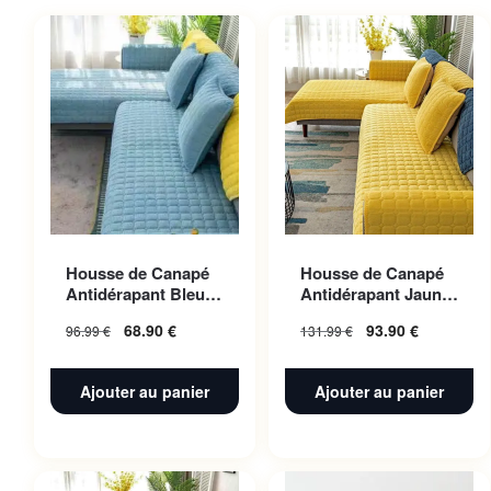
Housse de Canapé
Housse de Canapé
Antidérapant Bleu
Antidérapant Jaune
ciel 70x180cm 1pc
110x240cm 1pc
68.90
€
93.90
€
96.99
€
131.99
€
Ajouter au panier
Ajouter au panier