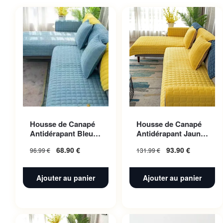
Housse de Canapé
Housse de Canapé
Antidérapant Bleu
Antidérapant Jaune
ciel 70x180cm 1pc
110x240cm 1pc
68.90
€
93.90
€
96.99
€
131.99
€
Ajouter au panier
Ajouter au panier