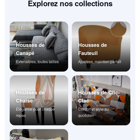
Explorez nos collections
Housses de
Housses de
Canapé
Fauteuil
Extensibles, toutes tailles
Ajustées, maintien parfait
Housses de
Housses de Clic-
Chaise
Clac
Élégance pour chaque
Confort et style au
repas
quotidien