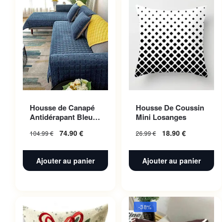
Housse de Canapé
Housse De Coussin
Antidérapant Bleu
Mini Losanges
Nuit 110x160cm 1pc
74.90
€
18.90
€
104.99
€
26.99
€
Ajouter au panier
Ajouter au panier
-38%