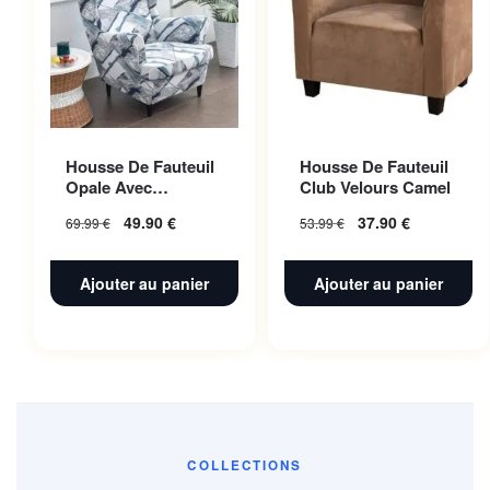
Housse De Fauteuil
Housse De Fauteuil
Opale Avec
Club Velours Camel
Accoudoir |
49.90
€
37.90
€
69.99
€
53.99
€
Extensible |
Universelle
Ajouter au panier
Ajouter au panier
COLLECTIONS