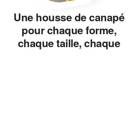
Une housse de canapé
pour chaque forme,
chaque taille, chaque
style.
Housse de canapé, housse de chaise, housse de clic-clac,
housse de fauteuil — on ne vend pas un seul modèle décliné en
dix couleurs. On mesure, on ajuste, on propose la bonne
housse pour le bon meuble, sans jamais avoir à changer de
canapé.
Le Bon Ajustement, Pas
l'Approximatif