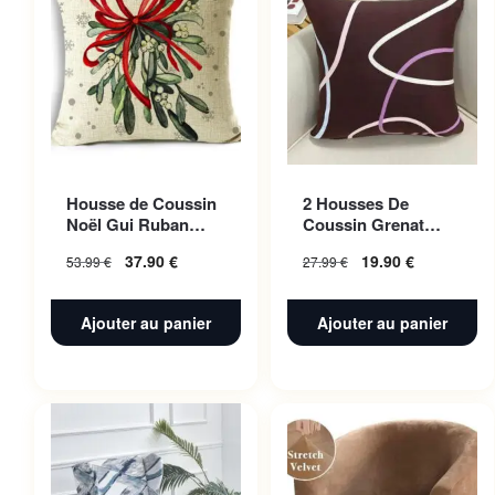
Housse de Coussin
2 Housses De
Noël Gui Ruban
Coussin Grenat
Rouge 50x50cm
Fusion Pour Canape
37.90
€
19.90
€
53.99
€
27.99
€
45 X 45 Cm
Ajouter au panier
Ajouter au panier