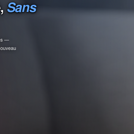
é,
Sans
ées —
 nouveau