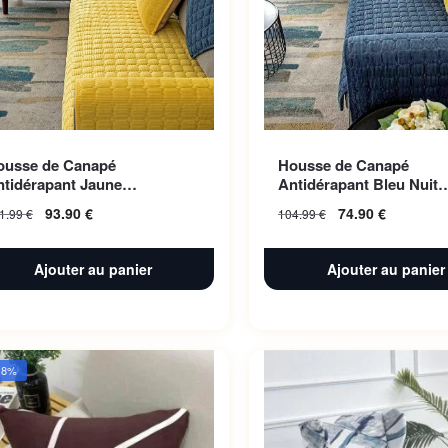
ousse de Canapé
Housse de Canapé
ntidérapant Jaune
Antidérapant Bleu Nuit
10x240cm 1pc
110x160cm 1pc
93.90
€
74.90
€
1.99
€
104.99
€
Ajouter au panier
Ajouter au panier
38%