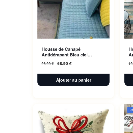
Housse de Canapé
H
Antidérapant Bleu ciel
A
70x180cm 1pc
1
68.90
€
96.99
€
13
Ajouter au panier
-