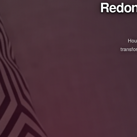
Redon
Hous
transfo